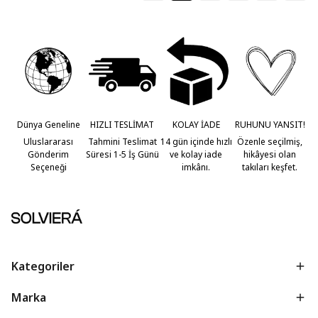
Dünya Geneline
HIZLI TESLİMAT
KOLAY İADE
RUHUNU YANSIT!
Uluslararası
Tahmini Teslimat
14 gün içinde hızlı
Özenle seçilmiş,
Gönderim
Süresi 1-5 İş Günü
ve kolay iade
hikâyesi olan
Seçeneği
imkânı.
takıları keşfet.
Kategoriler
Marka