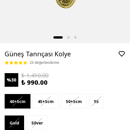
Güneş Tanrıçası Kolye
23 değerlendirme
₺ 1,410.00
%
30
₺ 990.00
40+5cm
45+5cm
50+5cm
55
Gold
Silver