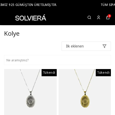
TÜM SIPARIŞLERINIZDE ÜCRETSIZ KARGO
0
Kolye
İlk eklenen
Tükendi
Tükendi
Tükendi