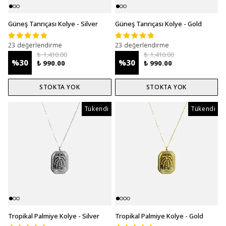
Güneş Tanrıçası Kolye - Silver
Güneş Tanrıçası Kolye - Gold
23 değerlendirme
23 değerlendirme
₺ 1,410.00
₺ 1,410.00
%
30
%
30
₺ 990.00
₺ 990.00
STOKTA YOK
STOKTA YOK
Tükendi
Tükendi
Tükendi
Tropikal Palmiye Kolye - Silver
Tropikal Palmiye Kolye - Gold