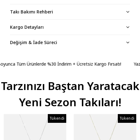
Takı Bakımı Rehberi
Kargo Detayları
Değişim & İade Süreci
unca Tüm Ürünlerde %30 İndirim + Ücretsiz Kargo Fırsatı!
Yaz B
Tarzınızı Baştan Yaratacak
Yeni Sezon Takıları!
Tükendi
Tükendi