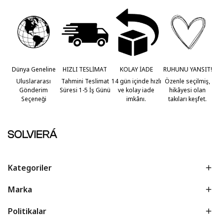
Dünya Geneline
HIZLI TESLİMAT
KOLAY İADE
RUHUNU YANSIT!
Uluslararası
Tahmini Teslimat
14 gün içinde hızlı
Özenle seçilmiş,
Gönderim
Süresi 1-5 İş Günü
ve kolay iade
hikâyesi olan
Seçeneği
imkânı.
takıları keşfet.
Kategoriler
Marka
Politikalar