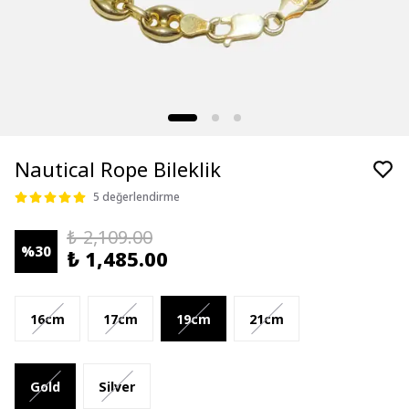
Nautical Rope Bileklik
5 değerlendirme
₺ 2,109.00
%
30
₺ 1,485.00
16cm
17cm
19cm
21cm
Gold
Silver