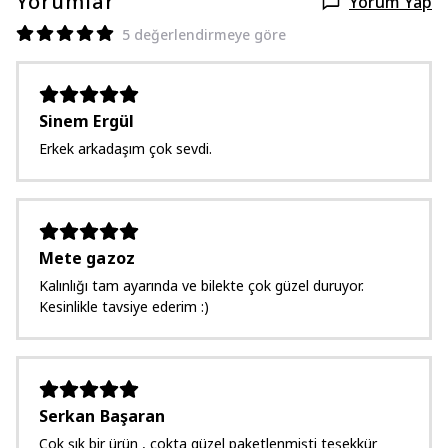
Yorumlar
Yorum Yap
5 değerlendirmeye göre
Sinem Ergül
Erkek arkadaşım çok sevdi.
Mete gazoz
Kalınlığı tam ayarında ve bilekte çok güzel duruyor.
Kesinlikle tavsiye ederim :)
Serkan Başaran
Çok şık bir ürün , çokta güzel paketlenmişti teşekkür